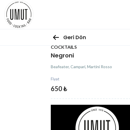
Geri Dön
COCKTAILS
Negroni
Beafeater, Campari, Martini Rosso
Fiyat
650 ₺