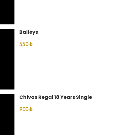
Baileys
550 ₺
Chivas Regal 18 Years Single
900 ₺